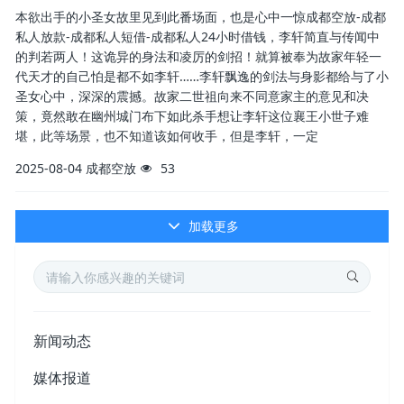
本欲出手的小圣女故里见到此番场面，也是心中一惊成都空放-成都
私人放款-成都私人短借-成都私人24小时借钱，李轩简直与传闻中
的判若两人！这诡异的身法和凌厉的剑招！就算被奉为故家年轻一
代天才的自己怕是都不如李轩……李轩飘逸的剑法与身影都给与了小
圣女心中，深深的震撼。故家二世祖向来不同意家主的意见和决
策，竟然敢在幽州城门布下如此杀手想让李轩这位襄王小世子难
堪，此等场景，也不知道该如何收手，但是李轩，一定
2025-08-04
成都空放
53
加载更多
新闻动态
媒体报道