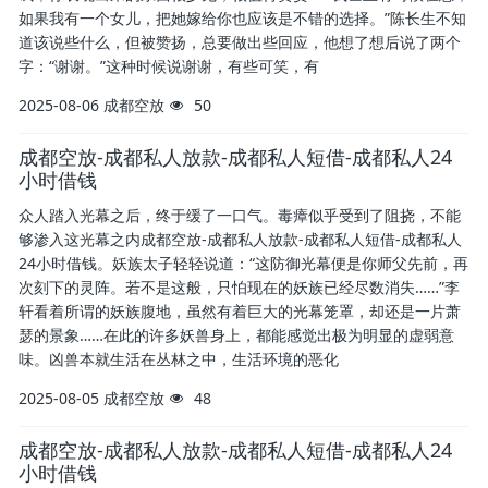
如果我有一个女儿，把她嫁给你也应该是不错的选择。”陈长生不知
道该说些什么，但被赞扬，总要做出些回应，他想了想后说了两个
字：“谢谢。”这种时候说谢谢，有些可笑，有
2025-08-06
成都空放
50
成都空放-成都私人放款-成都私人短借-成都私人24
小时借钱
众人踏入光幕之后，终于缓了一口气。毒瘴似乎受到了阻挠，不能
够渗入这光幕之内成都空放-成都私人放款-成都私人短借-成都私人
24小时借钱。妖族太子轻轻说道：“这防御光幕便是你师父先前，再
次刻下的灵阵。若不是这般，只怕现在的妖族已经尽数消失……”李
轩看着所谓的妖族腹地，虽然有着巨大的光幕笼罩，却还是一片萧
瑟的景象……在此的许多妖兽身上，都能感觉出极为明显的虚弱意
味。凶兽本就生活在丛林之中，生活环境的恶化
2025-08-05
成都空放
48
成都空放-成都私人放款-成都私人短借-成都私人24
小时借钱