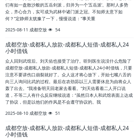
们有如一盘散沙般的五岳剑派，归并为一个‘五岳派’。那时人多势
众，齐心合力，实可成为武林中诸门派之冠。不知师太意下如
何？”定静师太犹豫了一下，慢慢说道：“事关重
2025-08-11
成都空放
54
成都空放-成都私人放款-成都私人短借-成都私人24
小时借钱
众人回到武馆后。刘天佑也接受了治疗。听到医生说没什么危险了
成都空放-成都私人放款-成都私人短借-成都私人24小时借钱，只要
注意不要讲伤口崩裂就好了。众人这才将心放下，开始七嘴八舌的
向三人询问比武的过程。最后在农劲荪以三人需要休息为由将众人
轰了出去。“我准备明天回老家去看看。”刘天佑看着二人开口说
道，不等二人有什么反应继续说道：“虽然日本人和武馆表面上达成
了协议，但是以他们的作风是不会遵守协议的。我
2025-08-10
成都空放
51
成都空放-成都私人放款-成都私人短借-成都私人24
小时借钱