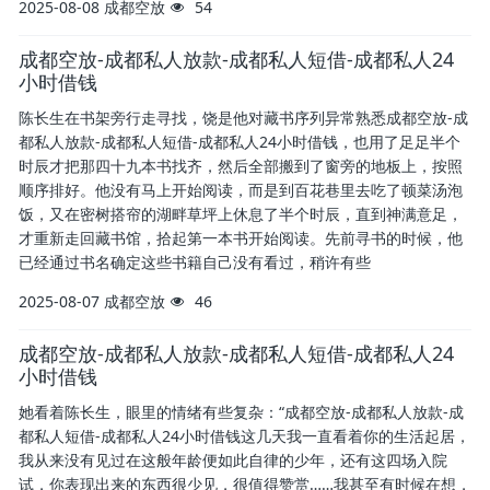
2025-08-08
成都空放
54
成都空放-成都私人放款-成都私人短借-成都私人24
小时借钱
陈长生在书架旁行走寻找，饶是他对藏书序列异常熟悉成都空放-成
都私人放款-成都私人短借-成都私人24小时借钱，也用了足足半个
时辰才把那四十九本书找齐，然后全部搬到了窗旁的地板上，按照
顺序排好。他没有马上开始阅读，而是到百花巷里去吃了顿菜汤泡
饭，又在密树搭帘的湖畔草坪上休息了半个时辰，直到神满意足，
才重新走回藏书馆，拾起第一本书开始阅读。先前寻书的时候，他
已经通过书名确定这些书籍自己没有看过，稍许有些
2025-08-07
成都空放
46
成都空放-成都私人放款-成都私人短借-成都私人24
小时借钱
她看着陈长生，眼里的情绪有些复杂：“成都空放-成都私人放款-成
都私人短借-成都私人24小时借钱这几天我一直看着你的生活起居，
我从来没有见过在这般年龄便如此自律的少年，还有这四场入院
试，你表现出来的东西很少见，很值得赞赏……我甚至有时候在想，