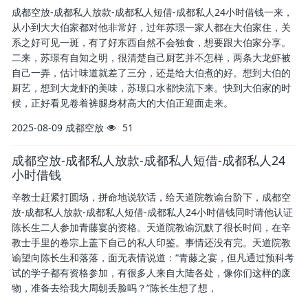
成都空放-成都私人放款-成都私人短借-成都私人24小时借钱一来，
从小到大大伯家都对他非常好，过年苏璟一家人都在大伯家住，关
系之好可见一斑，有了好东西自然不会独食，想要跟大伯家分享。
二来，苏璟有自知之明，很清楚自己厨艺并不怎样，两条大龙虾被
自己一弄，估计味道就差了三分，还是给大伯煮的好。想到大伯的
厨艺，想到大龙虾的美味，苏璟口水都快流下来。快到大伯家的时
候，正好看见卷着裤腿身材高大的大伯正迎面走来。
2025-08-09
成都空放
51
成都空放-成都私人放款-成都私人短借-成都私人24
小时借钱
辛教士赶紧打圆场，拼命地说软话，给天道院教谕台阶下，成都空
放-成都私人放款-成都私人短借-成都私人24小时借钱同时请他认证
陈长生二人参加青藤宴的资格。天道院教谕沉默了很长时间，在辛
教士手里的卷宗上盖下自己的私人印鉴。事情还没有完。天道院教
谕望向陈长生和落落，面无表情说道：“青藤之宴，但凡通过预科考
试的学子都有资格参加，有很多人来自大陆各处，像你们这样的废
物，准备去给我大周朝丢脸吗？”陈长生想了想，